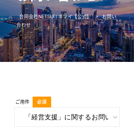
合同会社NETSUI | ネツイ【公式】
>
お問い
合わせ
ご用件
必須